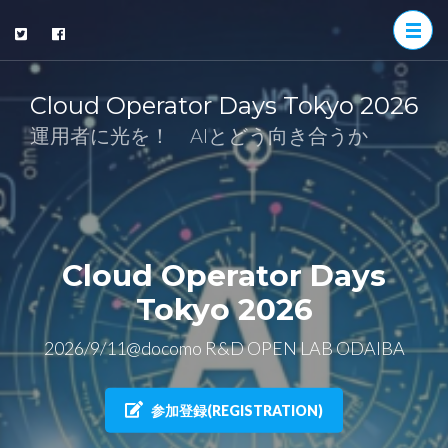
Cloud Operator Days Tokyo 2026
運用者に光を！ AIとどう向き合うか
Cloud Operator Days
Tokyo 2026
2026/9/11@docomo R&D OPEN LAB ODAIBA
参加登録(REGISTRATION)