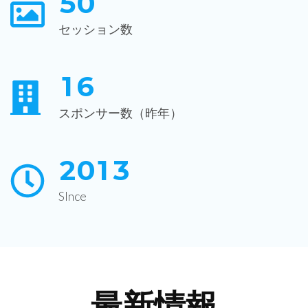
5
0
セッション数
1
6
スポンサー数（昨年）
2
0
1
3
SInce
最新情報